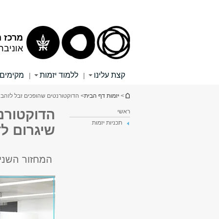
תוכן
תפריט
עליון
ראשי
מרכז ה
אוניבר
קצת עלינו
ללמוד יזמות
מקימים
|
|
הינך נמצא כאן
>
יזמות דף הבית
> הדוקטורנטים שהופכים זבל לזהב והאינסטגר
הדוקטורנ
ראשי
תכניות יזמות
שיגרום לדור ה-Z להג
המחזור השני של jumpTAU חשף עשרה מיז