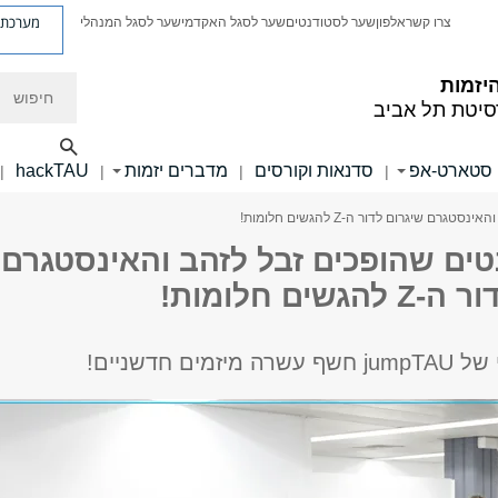
מערכת פ
צרו קשר
אלפון
שער לסטודנטים
שער לסגל האקדמי
שער לסגל המנהלי
חיפוש
יזמות
סיטת תל אביב
 סטארט-אפ
סדנאות וקורסים
מדברים יזמות
hackTAU
|
|
|
|
ם שיגרום לדור ה-Z להגשים חלומות!
טים שהופכים זבל לזהב והאינסטגרם
שים חלומות!
מים חדשניים!