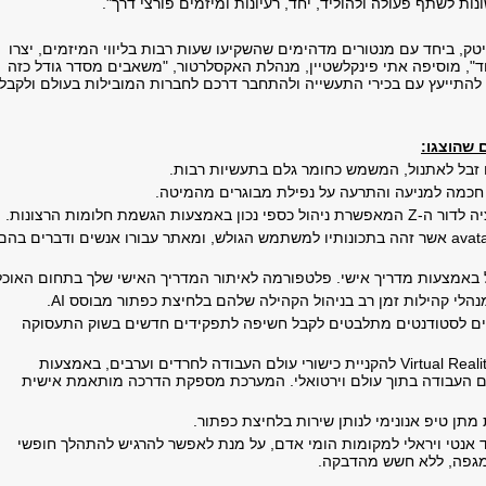
נות לשתף פעולה ולהוליד, יחד, רעיונות ומיזמים פורצי דרך".
ק, ביחד עם מנטורים מדהימים שהשקיעו שעות רבות בליווי המיזמים, יצרו
ד", מוסיפה אתי פינקלשטיין, מנהלת האקסלרטור, "משאבים מסדר גודל כזה
התייעץ עם בכירי התעשייה ולהתחבר דרכם לחברות המובילות בעולם ולקבל.
 שהוצגו:
 זבל לאתנול, המשמש כחומר גלם בתעשיות רבות.
חכמה למניעה והתרעה על נפילת מבוגרים מהמיטה.
ה לדור ה-
Z
המאפשרת ניהול כספי נכון באמצעות הגשמת חלומות הרצונות.
avat
אשר זהה בתכונותיו למשתמש הגולש, ומאתר עבורו אנשים ודברים בהם
 באמצעות מדריך אישי. פלטפורמה לאיתור המדריך האישי שלך בתחום האוכל
נהלי קהילות זמן רב בניהול הקהילה שלהם בלחיצת כפתור מבוסס
AI
.
ם לסטודנטים מתלבטים לקבל חשיפה לתפקידים חדשים בשוק התעסוקה
Virtual Reali
להקניית כישורי עולם העבודה לחרדים וערבים, באמצעות
ם העבודה בתוך עולם וירטואלי. המערכת מספקת הדרכה מותאמת אישית
תן טיפ אנונימי לנותן שירות בלחיצת כפתור.
 אנטי ויראלי למקומות הומי אדם, על מנת לאפשר להרגיש להתהלך חופשי
גפה, ללא חשש מהדבקה.