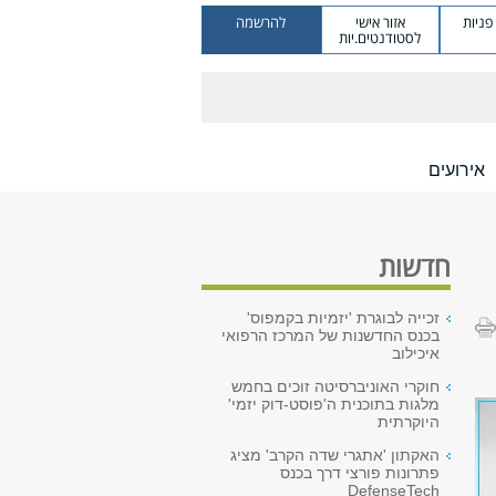
ניות
אזור אישי
להרשמה
לסטודנטים.יות
אירועים
חדשות
זכייה לבוגרת 'יזמיות בקמפוס'
בכנס החדשנות של המרכז הרפואי
איכילוב
חוקרי האוניברסיטה זוכים בחמש
מלגות בתוכנית ה'פוסט-דוק יזמי'
היוקרתית
האקתון 'אתגרי שדה הקרב' מציג
פתרונות פורצי דרך בכנס
DefenseTech