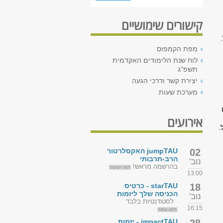
קישורים שימושיים
מפת הקמפוס
לוח שנת הלימודים האקדמית
תשפ"ג
יצירת קשר ודרכי הגעה
מערכת שעות
אירועים
.
02
jumpTAU האקסלרטור
הרב-תרבותי
נוב'
בהרשמה מראש!
דמי רצינות
13:00
18
starTAU - כרטיס
הכניסה שלך ליזמות
נוב'
לסטודנטיות בלבד
16:15
ללא עלות
impactTAU - יזמות