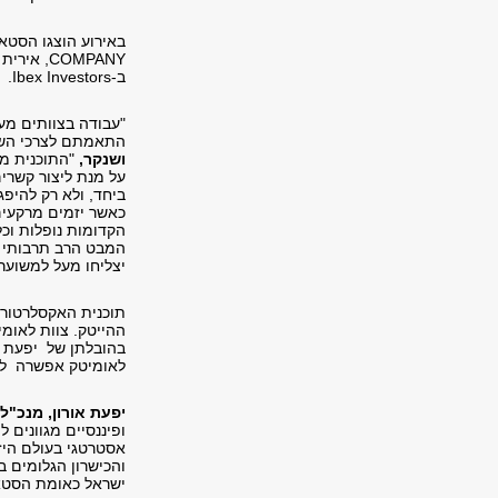
באירוע הוצגו הסטא
COMPANY
, אירית
ב-
Ibex Investors
.
"עבודה בצוותים מע
התאמתם לצרכי השו
ושנקר,
"התוכנית מי
על מנת ליצור קשרי
ביחד, ולא רק להיפ
כאשר יזמים מרקעים 
הקדומות נופלות וכ
המבט הרב תרבותי מ
יצליחו מעל למשוער"
תוכנית האקסלרטור 
ההייטק. צוות לאומ
בהובלתן של יפעת א
לאומיטק אפשרה למש
יפעת אורון, מנכ"ל
ופיננסיים מגוונים 
אסטרטגי בעולם היז
והכישרון הגלומים ב
ישראל כאומת הסטאר