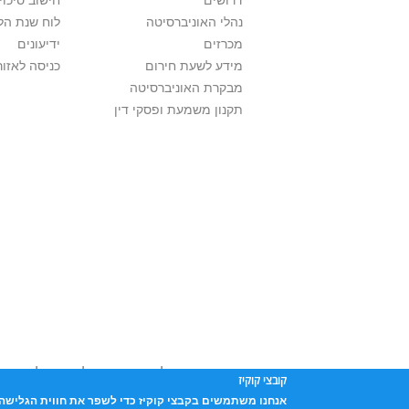
דרושים
חישוב סיכוי
נהלי האוניברסיטה
לוח שנת הל
מכרזים
ידיעונים
מידע לשעת חירום
כניסה לאזור
מבקרת האוניברסיטה
תקנון משמעת ופסקי דין
אוניברסיטת תל אביב עושה כל מאמץ לכבד זכוי
קובצי קוקיז
שנעשה בתכנים אלה לדעתך מפר זכויות
יש לפ
אנחנו משתמשים בקבצי קוקיז כדי לשפר את חווית הגלישה 