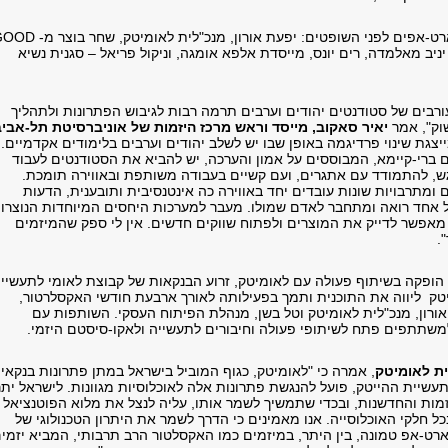
רט-אפים לפני השופטים: יפעת אורון, מנכ"לית לאומיטק, שחר בוצר מ-
GOOD
 יניב מאלמדה, רים יונס, מייסדת אלפא אומגה, וניקול פריאל – סגנית נשיא
ורבים של סטודנטים יהודים וערבים תרמה רבות לגיבוש הפתרונות ולתהליך
ק", אמר
יאיר סאקוב, מייסד וראש מרכז היזמות של אוניברסיטת תל-אביב
יצגת שינוי פרדיגמה באופן שבו יש לשלב יהודים וערבים בלימודים אקדמיים.
ם ברי-קיימא, המבוססים על אמון והערכה, יש להביא את הסטודנטים לעבוד
גש, להתמודד עם אתגרים, ועם קשיים בעבודה משותפת ובאווירה תומכת.
ומתרבויות שונות עובדים יחד באווירה כה אינטנסיבית ותובענית, הדעות
ל אחד רואה ומתחבר לאדם שמולו. מעבר למערכות היחסים המיוחדות הנוצרות
אפשר לדייק את המוצרים ולפתוח שווקים חדשים. אין לי ספק שהמיזמים
.
הופקה בשיתוף פעולה עם לאומיטק, זרוע הבנקאות של קבוצת לאומי לתעשיי
יטק ליווה את התוכנית ותמך בפעילותה לאורך ארבעת חודשי האקסלרטור,
ורון, מנכ"לית לאומיטק וטל בשן, מנהלת הפיתוח העסקי. השותפות עם
תתפים פתח לשיתופי פעולה וחיבורים לתעשייה ולאקו-סיסטם היזמי.
ית לאומיטק
, אמרה כי "לאומיטק, כגוף המוביל בישראל במתן פתרונות בנקאיי
לתעשיית ההייטק, פועל להנגשת פתרונות אלה לאוכלוסיות מגוונות. לישראל יתר
מות והחדשנות, ובכדי שתמשיך לשמר אותו, עליה לנצל את מלוא הפוטנציאל
כל חלקי האוכלוסייה. אנו מאמינים כי הדרך לשמר את היתרון הטכנולוגי של
ט-אפ טמונה, בין היתר, במיזמים כמו האקסלטור הרב תרבותי, המביא יזמי