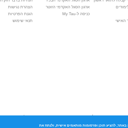
י קבלה לתואר ראשון
ארגון הסגל האקדמי הבכיר
הנחיות בדבר חוק ח
ימודים
ארגון הסגל האקדמי הזוטר
הצהרת נגישות
כניסה ל-My Tau
הגנת הפרטיות
 האישי
תנאי שימוש
ות יוצרים. אם בבעלותך זכויות יוצרים בתכנים שנמצאים פה ו/או השימוש
נות למערכת הפניות >>
באתר, להציע תוכן ופרסומות מותאמים אישית, ולנתח את