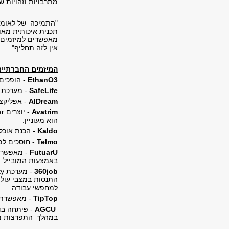
מתרבויות וזהויות שו
"התמיכה של לאומיט
תכנית איכותית מאו
מאפשרים למיזמים ל
אין לזה תחליף".
המיזמים החברתיים
EthanO3
- הופכים
SafeLife
- מערכת 
AIDream
- אפליקצי
Avatrim
- יוצרים
ar
הוא מעוניין.
Kaldo
- הכנת אוכל
Telmo
- חוסכים למ
FutuarU
- מאפשרי
באמצעות המובייל.
job
0
36
- מערכת
ty
התנסות במצבי עול
למחפשי עבודה.
TipTop
- מאפשרת מ
AGCU
- פיתחה בד
במהלך התפרצות מ