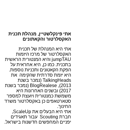
אתי פינקלשטיין, מנהלת תכנית
האקסלרטור והקאתונים
אתי היא המנהלת של תכנית
האקסלרטור של מרכז היזמות
jumpTAU והיא המנטורית הראשית
בתכנית. כמו כן, היא אחראית על
הפקת הקאטונים ותכניות נוספות.
היא יזמת סדרתית שהקימה את
TalkingHeads (נמכר בשנת
2013), BlogRealese (נמכר בשנת
2017) ובשנים האחרונות היא
משמשת כמנטורית ויועצת למספר
סטארטאפים כן באקסלרטור משרד
החינוך.
אתי היא הבעלים את ScaleUp,
חברת Scouting עבור תאגידים
יפניים המחפשים חדשנות בישראל.