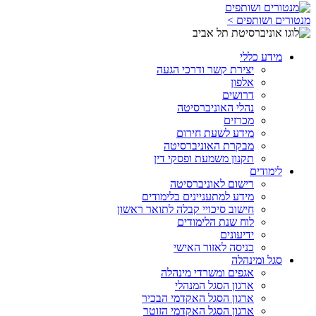
מנטורים ושותפים >
מידע כללי
יצירת קשר ודרכי הגעה
אלפון
דרושים
נהלי האוניברסיטה
מכרזים
מידע לשעת חירום
מבקרת האוניברסיטה
תקנון משמעת ופסקי דין
לימודים
רישום לאוניברסיטה
מידע למתעניינים בלימודים
חישוב סיכויי קבלה לתואר ראשון
לוח שנת הלימודים
ידיעונים
כניסה לאזור האישי
סגל ומינהלה
אגפים ומשרדי מינהלה
ארגון הסגל המנהלי
ארגון הסגל האקדמי הבכיר
ארגון הסגל האקדמי הזוטר