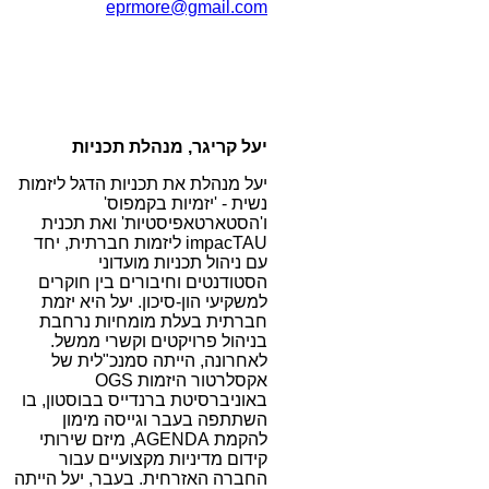
eprmore@gmail.com
יעל קריגר, מנהלת תכניות
יעל מנהלת את תכניות הדגל ליזמות
נשית - 'יזמיות בקמפוס'
ו'הסטארטאפיסטיות' ואת תכנית
impacTAU ליזמות חברתית, יחד
עם ניהול תכניות מועדוני
הסטודנטים וחיבורים בין חוקרים
למשקיעי הון-סיכון. יעל היא יזמת
חברתית בעלת מומחיות נרחבת
בניהול פרויקטים וקשרי ממשל.
לאחרונה, הייתה סמנכ"לית של
אקסלרטור היזמות OGS
באוניברסיטת ברנדייס בבוסטון, בו
השתתפה בעבר וגייסה מימון
להקמת AGENDA, מיזם שירותי
קידום מדיניות מקצועיים עבור
החברה האזרחית. בעבר, יעל הייתה