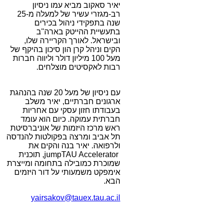
יאיר סאקוב מביא עמו ניסיון
רב-מגזרי עשיר של למעלה מ-25
שנה בתפקידי ניהול בכירים
בתעשיית ההייטק בארה"ב
ובישראל. לאורך הקריירה שלו,
הקים וניהל קרן הון סיכון בהיקף של
מעל 100 מיליון דולר וליווה חברות
רבות לאקסיטים מוצלחים.
עם ניסיון של מעל 20 שנה בהנהגת
ארגונים חברתיים, יאיר משלב
בעבודתו חזון עסקי עם אחריות
חברתית עמוקה. כיום הוא עומד
ראש מרכז היזמות של אוניברסיטת
תל אביב ומרצה בפקולטות להנדסה
ולרפואה. יאיר בנה והקים את
jumpTAU Accelerator, תוכנית
שמוכרת כמובילה בתחומה ומייצרת
אימפקט משמעותי על דור היזמים
הבא.
yairsakov@tauex.tau.ac.il