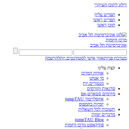
דילוג לתוכן העיקרי
תפריט עליון
תפריט ראשי
תוכן ראשי
מרכז היזמות
אוניברסיטת תל אביב
מערכת פניות
אזור אישי לסטודנטים.יות
להרשמה
קצת עלינו
אודות המרכז
מי אנחנו
מנטורים.יות
סדנאות וקורסים
מקימים סטארט-אפ
אקסלרטור jumpTAU
יזמיות בקמפוס
תשובות לכל השאלות
מדברים יזמות
jumpTAU Blog
פודקאסט מרכז היזמות