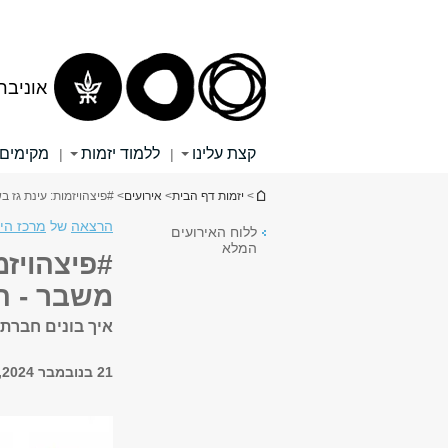
תוכן
תפריט
עליון
ראשי
אוניבר
קצת עלינו
ללמוד יזמות
מקימים
|
|
הינך נמצא כאן
>
יזמות דף הבית
>
אירועים
> #פיצהויזמות: עינת גז 
הרצאה
של
מרכז הי
ללוח האירועים
המלא
#פיצהויזמ
משבר - ה
איך בונים חברת 
21 בנובמבר 2024, 16:00