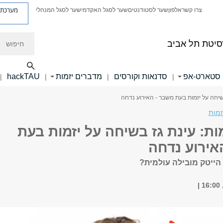
מערכת פ
צרו קשר
אלפון
שער לסטודנטים
שער לסגל האקדמי
שער לסגל המנהלי
חיפוש
סיטת תל אביב
 סטארט-אפ
סדנאות וקורסים
מדברים יזמות
hackTAU
|
|
|
|
בשיחה על יזמות בעת משבר - האירוע נדחה
זמות
ות: עינת גז בשיחה על יזמות בעת
אירוע נדחה
הייטק מובילה עולמית?