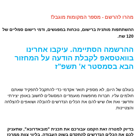
מהרו להרשם - מספר המקומות מוגבל!
ההשתתפות מותנית ברישום, נוכחות במפגשים, ודמי רישום סמליים של
120 שח.
ההרשמה הסתיימה. עיקבו אחרינו
בוואטסאפ לקבלת הודעה על המחזור
הבא בסמסטר א' תשפ"ז
ב
עולם של היום, לא מספיק תואר אקדמי כדי להתקבל לתפקיד שאתם
חולמים עליו. חברות מחפשות מועמדים המסוגלים לחשוב באופן יצירתי
וחדשני ואת אלו שיש להם את הכלים הנדרשים להובלה ושואפים להצלחה
והצטיינות.
בדיוק למטרה זאת הקמנו עבורכם את תכנית "מובאדרונא", שתעניק
לכם את הכלים הנדרשים להתקדם בשוק העבודה, בליווי צוות ממרכז