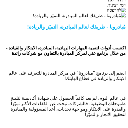
דמי רצינות
مُبادرونا - طريقك لعالم المبادرة، التميَز والريادة!
اكتسب أدوات لتنمية المهارات الريادية، المبادرة، الابتكار والقيادة -
من خلال برنامج غني لمركز المبادرة بالتعاون مع شركات رائدة
انضم إلى برنامج "مبادرونا" في مركز المبادرة للتعرف على عالم
الابتكار والريادة في قطاع الهايتك!
في عالم اليوم، لم يعد كافياً الحصول على شهادة أكاديمية لتلبية
طموحاتك الوظيفية، فالشركات تبحث عن الكفاءات الأكثر تميّزاً
والقدرة على الابتكار ومواجهة تحديات، أخذ المسؤولية والمبادرة
لتحقيق الانجاز والتميّز!