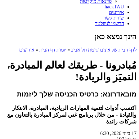
סדנאות מוקלטות
hackTAU
אירועים
יצירת קשר
הרשמו לניוזלטר
הינך נמצא כאן
לדף הבית של אוניברסיטת תל אביב
»
יזמות דף הבית
»
אירועים
مُبادرونا - طريقك لعالم المبادرة،
التميَز والريادة!
מובאדרונא
: כרטיס הכניסה שלך ליזמות
اكتسب أدوات لتنمية المهارات الريادية، المبادرة، الابتكار
والقيادة - من خلال برنامج غني لمركز المبادرة بالتعاون مع
شركات رائدة
17 ביוני 2026, 16:30
דן דוד 107