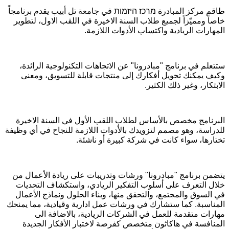
طاقم مركز المبادرة
מרכז היזמות
في جامعة تل أبيب يقدم برنامجاً
خاصاً ومميّزاً لجميع طلاب السنة الاخيرة في اللقب الاول، لتطوير
المهارات الريادية واكتساب الأدوات اللازمة.
ستتعلم في برنامج "مبادرونا" عن الاتجاهات التكنولوجية الرائدة،
وكيف يمكنك تحويل أفكارك إلى منتجات قابلة للتسويق، ومعنى
الابتكار، وغير ذلك الكثير.
البرنامج مخصص بالأساس لطلاب اللقب الأول في السنة الاخيرة
للدراسة، وهو مصمم لتزويدك بالأدوات اللازمة للنجاح في أي وظيفة
تختارها، سواء كانت في شركة كبيرة أو ناشئة.
يتضمن برنامج "مبادرونا" ورشات وتدريبات على ريادة الأعمال من
خلال التعرف على أسلوب التفكير الريادي، واستكشاف التحديات
في السوق والمجتمع، والتحقق منها، وبناء الحلول ونماذج الأعمال
المناسبة. كما ستشارك في ورشات عمل ادارية وقيادية، مما يمنحك
مهارات متقدمة للعمل في الشركات الريادية، بالاضافة الى
المنافسة في هاكاثون متخصص كفرصة لاختبار الأفكار الجديدة