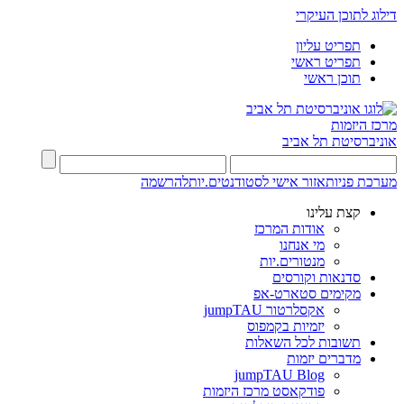
דילוג לתוכן העיקרי
תפריט עליון
תפריט ראשי
תוכן ראשי
מרכז היזמות
אוניברסיטת תל אביב
מערכת פניות
אזור אישי לסטודנטים.יות
להרשמה
קצת עלינו
אודות המרכז
מי אנחנו
מנטורים.יות
סדנאות וקורסים
מקימים סטארט-אפ
אקסלרטור jumpTAU
יזמיות בקמפוס
תשובות לכל השאלות
מדברים יזמות
jumpTAU Blog
פודקאסט מרכז היזמות