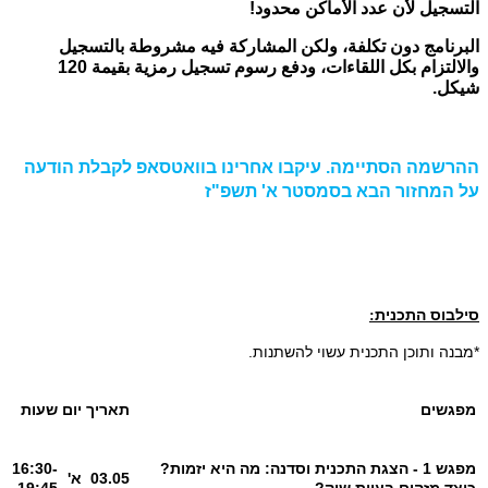
التسجيل لأن عدد الأماكن محدود!
البرنامج دون تكلفة، ولكن المشاركة فيه مشروطة بالتسجيل
والالتزام بكل اللقاءات، ودفع رسوم تسجيل رمزية بقيمة 120
شيكل.
ההרשמה הסתיימה. עיקבו אחרינו בוואטסאפ לקבלת הודעה
על המחזור הבא בסמסטר א' תשפ"ז
סילבוס התכנית
:
*מבנה ותוכן התכנית עשוי להשתנות.
מפגשים
תאריך
יום
שעות
מפגש 1 - הצגת התכנית וסדנה: מה היא יזמות?
16:30-
03.05
א'
כיצד מזהים בעיית שוק?
19:45