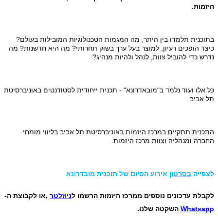
היזמות.
בתוכנית תלמדו בין היתר, מה המגמות הטכנולוגיות המובילות בעולם?
כיצד הופכים רעיון, למוצר בעל ערך בשוק תחרותי? מה היא חדשנות? מה
נדרש כדי להוביל צוות, לנהל ולהיות מנהיג?
כל אלו ועוד נלמד ב"מובאדרונא" - תכנית ייחודית לסטודנטים באוניברסיטת
תל אביב.
התכנית תתקיים במרכז היזמות באוניברסיטת תל אביב בליווי מומחי
החברה ומנהליה וצוות מרכז היזמות.
לצפייה
בסרטון
אירוע הסיום של תוכנית מובדרונא
לקבלת עדכונים נוספים ממרכז היזמות הרשמו ל
ניוזלטר
,או לקבוצת ה-
Whatsapp
השקטה שלנו.