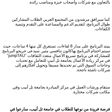
بالتعاون مع شركات وأصحاب خبرة ومناصب رائدة.
كما سيرافق مرشدون من المجتمع العربي الطلاب المشاركين
طوال البرنامج، لتقديم الدعم والمساعدة على التقدم وتنمية
الكفاءات.
يمتد البرنامج على مدار 8 لقاءات، تستغرق كل منها 4 ساعات، حيث
سيتم اختتام البرنامج بهاكاثون تنافسي مثير. سيدعى خريجو البرنامج
للمشاركة في برنامج تسريع الأعمال متعدد الثقافات "
jumpTAU
"
في مركز ريادة الأعمال بجامعة تل أبيب للتعامل مع تحديات
وحاجات السوق التي تم تحديدها مسبقاً وتحويل أفكارهم إلى
شركات ناشئة ناجحة.
ستقام ورشات العمل في مركز المبادرة بجامعة تل أبيب وفي
مكاتب شركات مختارة.
فرصة فريدة من نوعها للطلاب في جامعة تل أبيب، سارعوا في