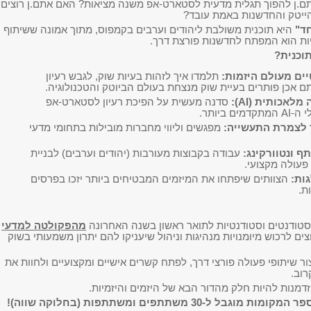
.ן להפוך תגלית מדעית לסטארט-אפ משנה מציאות? האם אתם.ן רוצים
הייטק והחדשנות באמת עובד?
חד"
היא תוכנית משולבת ליהודים וערבים בקמפוס, מתוך אמונה ששיתוף
ות הוא המפתח לחדשנות פורצת דרך.
וכנית?
ים מעולם היזמות:
תלמדו איך לזהות בעיות שוק, לגבש רעיון
ם אכן פותרים בעיית שוק מנצחת בעולם הביוטק והטכנולוגיה.
ה מלאכותית (
AI
):
סדנה מעשית על הפיכת רעיון לסטארט-אפ
 ה-
AI
המתקדמים ביותר.
 לצמרת התעשייה:
מפגשים וליווי מחברות מובילות בתחומי מדעי
 ונטוורקינג:
עבודה בקבוצות מעורבות (יהודים וערבים) לבניית
 פעולה מקצועי.
ות:
הצוותים שיפתחו את המיזמים המבטיחים ביותר יזכו בפרסים
ת.
סטודנטים וסטודנטיות לתואר ראשון בשנה האחרונה
מהפקולטה למדעי
צים לרכוש מיומנויות מנהיגות וניהול שיעניקו להם יתרון משמעותי בשוק
ור שיתופי פעולה פורצי דרך, לפתח קשרים אישיים ומקצועיים ולחוות את
וב.
דמנות להיות חלק מהדור הבא של היזמים והיזמיות.
ל ל-30 משתתפים ומשתתפות (בחלוקה שווה)!