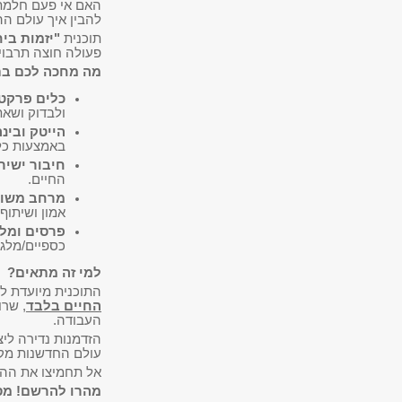
האם אי פעם חלמתם
להבין איך עולם ה
תוכנית
"יזמות בי
פעולה חוצה תרבוי
מה מחכה לכם בת
כלים פרקטי
ולבדוק ושאת
הייטק ובינ
באמצעות כלי
חיבור ישיר
החיים.
מרחב משותף
אמון ושיתוף
פרסים ומלג
כספיים/מלגו
למי זה מתאים?
התוכנית מיועדת ל
החיים בלבד
, שרו
העבודה.
הזדמנות נדירה ליצ
עולם החדשנות מקר
אל תחמיצו את ההז
מהרו להרשם! מספר המקומות מוגב