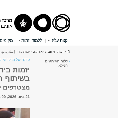
תוכן
תפריט
עליון
ראשי
מרכז ה
אוניבר
קצת עלינו
ללמוד יזמות
מקימים
|
|
הינך נמצא כאן
>
יזמות דף הבית
>
אירועים
> יזמות ביחד | مبادرة م
סדנה
של
מרכז היזמ
ללוח האירועים
המלא
יזמות ביח
בשיתוף ח
מצטרפים לד
21 ביוני 2026, 16:00