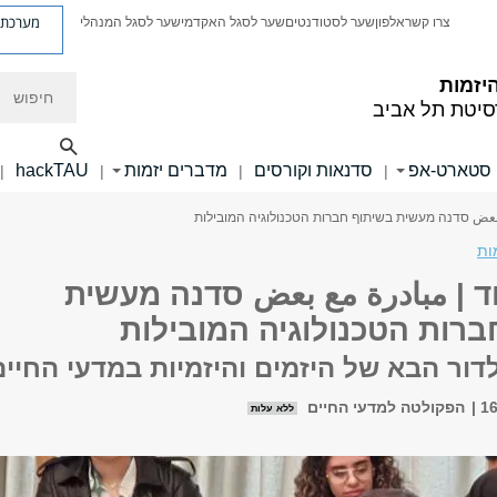
מערכת פ
צרו קשר
אלפון
שער לסטודנטים
שער לסגל האקדמי
שער לסגל המנהלי
חיפוש
יזמות
סיטת תל אביב
 סטארט-אפ
סדנאות וקורסים
מדברים יזמות
hackTAU
|
|
|
|
ع بعض סדנה מעשית בשיתוף חברות הטכנולוגיה המובילות
ות
ד | مبادرة مع بعض סדנה מעשית
ברות הטכנולוגיה המובילות
ור הבא של היזמים והיזמיות במדעי החיים
הפקולטה למדעי החיים
ללא עלות